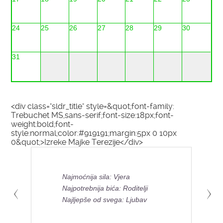
24
25
26
27
28
29
30
31
<div class="sldr_title" style=&quot;font-family:
Trebuchet MS,sans-serif;font-size:18px;font-
weight:bold;font-
style:normal;color:#919191;margin:5px 0 10px
0&quot;>Izreke Majke Terezije</div>
Najmoćnija sila: Vjera
Najpotrebnija bića: Roditelji
Najljepše od svega: Ljubav