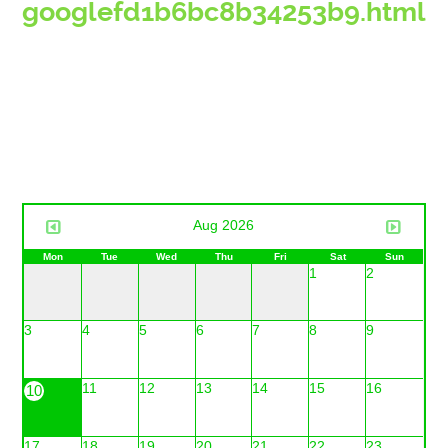
googlefd1b6bc8b34253b9.html
Aug 2026
Mon
Tue
Wed
Thu
Fri
Sat
Sun
1
2
3
4
5
6
7
8
9
11
12
13
14
15
16
10
17
18
19
20
21
22
23