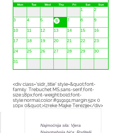
Mon
Tue
Wed
Thu
Fri
Sat
Sun
1
2
3
4
5
7
8
9
6
10
11
12
13
14
15
16
17
18
19
20
21
22
23
24
25
26
27
28
29
30
31
<div class="sldr_title" style=&quot;font-
family: Trebuchet MS,sans-serif;font-
size:18px;font-weight:bold;font-
style:normal;color:#919191;margin:5px 0
10px 0&quot;>Izreke Majke Terezije</div>
Najmoćnija sila: Vjera
Najpotrebnija bića: Roditelji