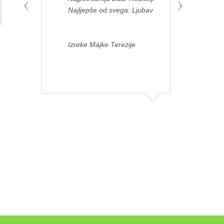
Najljepše od svega: Ljubav
Izreke Majke Terezije