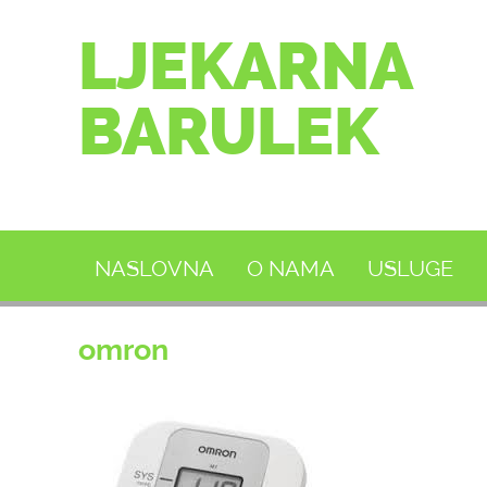
LJEKARNA
BARULEK
NASLOVNA
O NAMA
USLUGE
omron